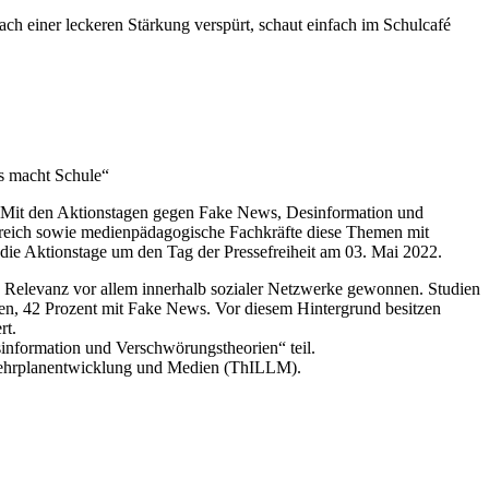
h einer leckeren Stärkung verspürt, schaut einfach im Schulcafé
s macht Schule“
t. Mit den Aktionstagen gegen Fake News, Desinformation und
reich sowie medienpädagogische Fachkräfte diese Themen mit
die Aktionstage um den Tag der Pressefreiheit am 03. Mai 2022.
Relevanz vor allem innerhalb sozialer Netzwerke gewonnen. Studien
en, 42 Prozent mit Fake News. Vor diesem Hintergrund besitzen
rt.
ormation und Verschwörungstheorien“ teil.
, Lehrplanentwicklung und Medien (ThILLM).