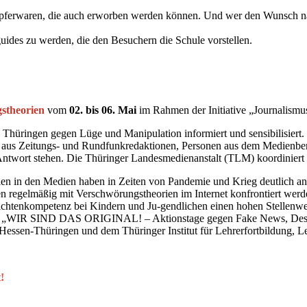
Töpferwaren, die auch erworben werden können. Und wer den Wunsch nac
ides zu werden, die den Besuchern die Schule vorstellen.
stheorien
vom
02. bis 06. Mai
im Rahmen der Initiative „Journalismu
 Thüringen gegen Lüge und Manipulation informiert und sensibilisier
e aus Zeitungs- und Rundfunkredaktionen, Personen aus dem Medienbe
ntwort stehen. Die Thüringer Landesmedienanstalt (TLM) koordiniert 
 in den Medien haben in Zeiten von Pandemie und Krieg deutlich an 
n regelmäßig mit Verschwörungstheorien im Internet konfrontiert werd
ichtenkompetenz bei Kindern und Ju-gendlichen einen hohen Stellenwe
n „WIR SIND DAS ORIGINAL! – Aktionstage gegen Fake News, Desinf
g Hessen-Thüringen und dem Thüringer Institut für Lehrerfortbildung
!