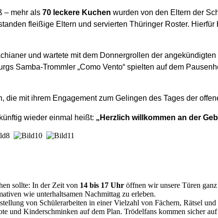
ß – mehr als
70 leckere Kuchen
wurden von den Eltern der Sc
standen fleißige Eltern und servierten Thüringer Roster. Hierfür 
achianer und wartete mit dem Donnergrollen der angekündigten
burgs Samba-Trommler „Como Vento“ spielten auf dem Pausenh
zern, die mit ihrem Engagement zum Gelingen des Tages der offe
ünftig wieder einmal heißt:
„Herzlich willkommen an der Geb
hen sollte: In der Zeit von
14 bis 17 Uhr
öffnen wir unsere Türen ganz w
ativen wie unterhaltsamen Nachmittag zu erleben.
tellung von Schülerarbeiten in einer Vielzahl von Fächern, Rätsel und
bote und Kinderschminken auf dem Plan. Trödelfans kommen sicher auf 